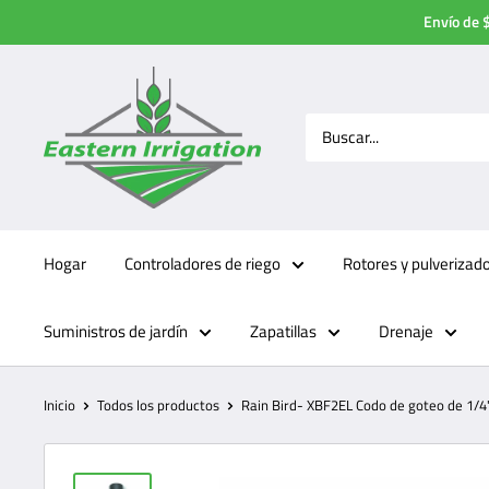
Ir
Envío de $
directamente
al
contenido
Hogar
Controladores de riego
Rotores y pulverizad
Suministros de jardín
Zapatillas
Drenaje
Inicio
Todos los productos
Rain Bird- XBF2EL Codo de goteo de 1/4