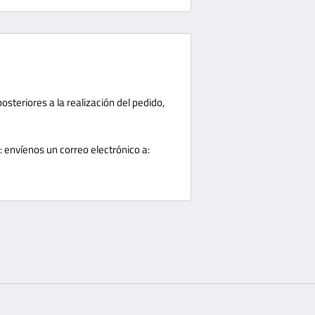
 el artículo dentro de los 10 días
s
aquí
devoluciones que superen el plazo de
ren en condiciones de funcionar
steriores a la realización del pedido,
tículo y enviarlo por correo
: envíenos un correo electrónico a:
 enviado su
solicitud de devolución.
pueden devolver productos
s. Tampoco aceptamos productos que
líquidos o gases inflamables.
ucto o paquete al recibir paquetes,
plazo de 1 día hábil. Se requieren
ern Irrigation
no es responsable de los