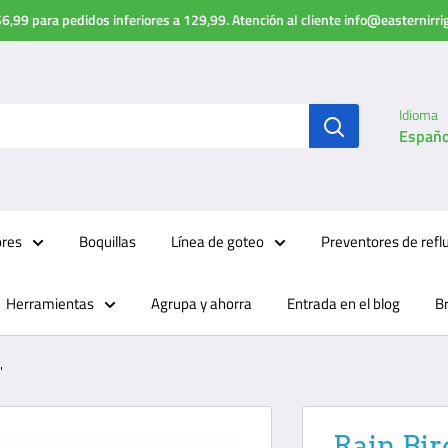
6,99 para pedidos inferiores a 129,99. Atención al cliente info@easternirr
Idioma
Españo
ores
Boquillas
Línea de goteo
Preventores de refl
Herramientas
Agrupa y ahorra
Entrada en el blog
B
"
Rain Bir