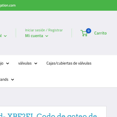
igation.com
Iniciar sesión / Registrar
0
Carrito
l
Mi cuenta
ujo
válvulas
Cajas/cubiertas de válvulas
rands
d- XBF2EL Codo de goteo de