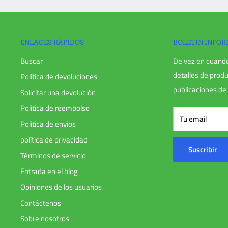
No nos envíe su pedido sin notificarnos y recibir un RMA.
ENLACES RÁPIDOS
BOLETIN INFO
Hay determinadas situaciones en las que solo se conceden r
Buscar
De vez en cuand
incluidos los artículos que requieren una tarifa de reposición
detalles de produ
Política de devoluciones
publicaciones de 
Cualquier artículo que no esté en su estado original, esté da
Solicitar una devolución
ajenos a nuestro error.
Politica de reembolso
Tu email
Cualquier artículo que se devuelva más de 30 días después d
Politica de envios
política de privacidad
Reembolsos (si corresponde)
Suscribir
Términos de servicio
Una vez recibida e inspeccionada su devolución, le enviarem
Entrada en el blog
notificarle que hemos recibido su artículo devuelto. También
Opiniones de los usuarios
rechazo de su reembolso.
Contáctenos
Si es aprobado, se procesará su reembolso y se aplicará au
Sobre nosotros
de crédito o método de pago original, dentro de una cierta c