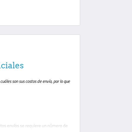
iciales
uáles son sus costos de envío, por lo que
stos envíos se requiere un número de