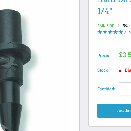
1/4"
RAIN BIRD
SKU
(1 R
Prec
$0.
Precio:
de
ven
Stock:
Dis
Cantidad:
Añadir 