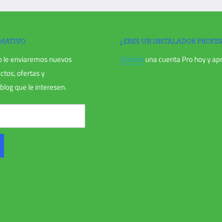
RMATIVO
¿ERES UN INSTALADOR PROFE
eembolsos parciales (si corresponde),
o le enviaremos nuevos
¡Solicite
una cuenta Pro hoy y ap
.
ctos, ofertas y
blog que le interesen.
ñado o le falten piezas por motivos
e la entrega.
os un correo electrónico para
 le notificaremos la aprobación o
tomáticamente un crédito a su tarjeta
antidad de días.