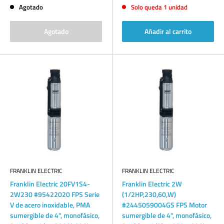
venta
venta
Agotado
Solo queda 1 unidad
Agotado
Añadir al carrito
FRANKLIN ELECTRIC
FRANKLIN ELECTRIC
Franklin Electric 20FV1S4-
Franklin Electric 2W
2W230 #95422020 FPS Serie
(1/2HP,230,60,W)
V de acero inoxidable, PMA
#2445059004GS FPS Motor
sumergible de 4", monofásico,
sumergible de 4", monofásico,