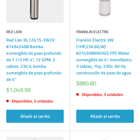
RED LION
FRANKLIN ELECTRIC
Red Lion RL12G15-3W2V
Franklin Electric 3W
#14942408 Bomba
(1HP,230,60,W)
sumergible de pozo profundo
#2145089003GS FPS Motor
de 1 1/2 HP, 4", 12 GPM, 3
sumergible de 4", monofásico,
cables, 230 V, bomba
3 cables, 1hp, 230v, 60 Hz,
sumergible de pozo profundo
construcción de pozo de agua
de 4"
Precio
$880.80
de
Precio
$1,049.99
venta
de
Disponibles, 3 unidades
venta
Disponibles, 3 unidades
Añadir al carrito
Añadir al carrito