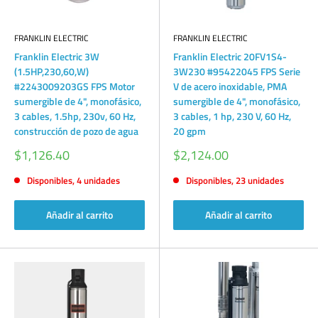
FRANKLIN ELECTRIC
FRANKLIN ELECTRIC
Franklin Electric 3W
Franklin Electric 20FV1S4-
(1.5HP,230,60,W)
3W230 #95422045 FPS Serie
#2243009203GS FPS Motor
V de acero inoxidable, PMA
sumergible de 4", monofásico,
sumergible de 4", monofásico,
3 cables, 1.5hp, 230v, 60 Hz,
3 cables, 1 hp, 230 V, 60 Hz,
construcción de pozo de agua
20 gpm
Precio
Precio
$1,126.40
$2,124.00
de
de
venta
venta
Disponibles, 4 unidades
Disponibles, 23 unidades
Añadir al carrito
Añadir al carrito