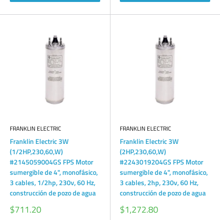
FRANKLIN ELECTRIC
FRANKLIN ELECTRIC
Franklin Electric 3W
Franklin Electric 3W
(1/2HP,230,60,W)
(2HP,230,60,W)
#2145059004GS FPS Motor
#2243019204GS FPS Motor
sumergible de 4", monofásico,
sumergible de 4", monofásico,
3 cables, 1/2hp, 230v, 60 Hz,
3 cables, 2hp, 230v, 60 Hz,
construcción de pozo de agua
construcción de pozo de agua
Precio
Precio
$711.20
$1,272.80
de
de