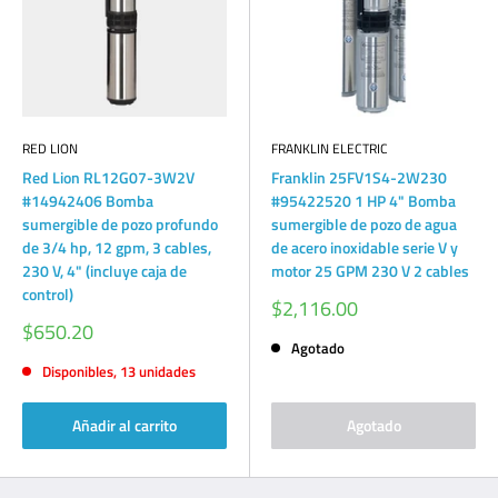
RED LION
FRANKLIN ELECTRIC
Red Lion RL12G07-3W2V
Franklin 25FV1S4-2W230
#14942406 Bomba
#95422520 1 HP 4" Bomba
sumergible de pozo profundo
sumergible de pozo de agua
de 3/4 hp, 12 gpm, 3 cables,
de acero inoxidable serie V y
230 V, 4" (incluye caja de
motor 25 GPM 230 V 2 cables
control)
Precio
$2,116.00
de
Precio
$650.20
venta
de
Agotado
venta
Disponibles, 13 unidades
Añadir al carrito
Agotado