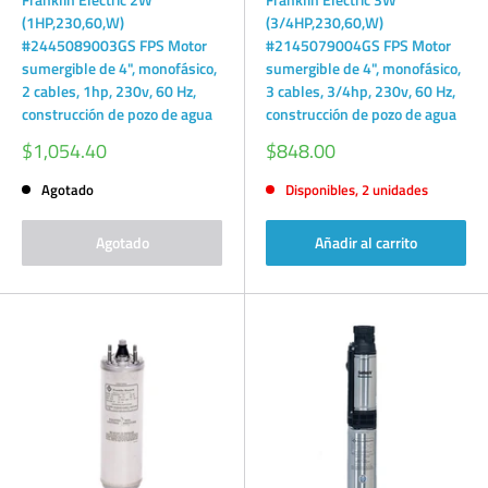
(1HP,230,60,W)
(3/4HP,230,60,W)
#2445089003GS FPS Motor
#2145079004GS FPS Motor
sumergible de 4", monofásico,
sumergible de 4", monofásico,
2 cables, 1hp, 230v, 60 Hz,
3 cables, 3/4hp, 230v, 60 Hz,
construcción de pozo de agua
construcción de pozo de agua
Precio
Precio
$1,054.40
$848.00
de
de
venta
venta
Agotado
Disponibles, 2 unidades
Agotado
Añadir al carrito