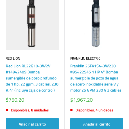
RED LION
FRANKLIN ELECTRIC
Red Lion RL22G10-3W2V
Franklin 25FV1S4-3W230
#14942409 Bomba
#95422545 1 HP 4" Bomba
sumergible de pozo profundo
sumergible de pozo de agua
de 1 hp, 22 gpm, 3 cables, 230
de acero inoxidable serie V y
V, 4" (incluye caja de control)
motor 25 GPM 230 V 3 cables
Precio
Precio
$750.20
$1,967.20
de
de
venta
venta
Disponibles, 8 unidades
Disponibles, 4 unidades
Añadir al carrito
Añadir al carrito