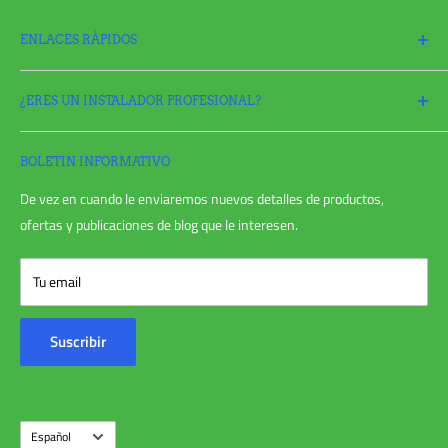
ENLACES RÁPIDOS
Buscar
¿ERES UN INSTALADOR PROFESIONAL?
Política de devoluciones
Solicitar una devolución
¡Solicite
una cuenta Pro hoy y aproveche al máximo todas sus
Politica de reembolso
necesidades de riego!
BOLETIN INFORMATIVO
Politica de envios
De vez en cuando le enviaremos nuevos detalles de productos,
política de privacidad
ofertas y publicaciones de blog que le interesen.
Términos de servicio
Entrada en el blog
Tu email
Opiniones de los usuarios
Contáctenos
Suscribir
Sobre nosotros
Idioma
Español