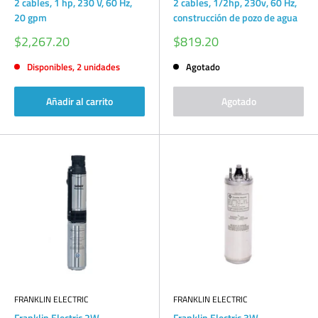
2 cables, 1 hp, 230 V, 60 Hz,
2 cables, 1/2hp, 230v, 60 Hz,
20 gpm
construcción de pozo de agua
Precio
Precio
$2,267.20
$819.20
de
de
venta
venta
Disponibles, 2 unidades
Agotado
Añadir al carrito
Agotado
FRANKLIN ELECTRIC
FRANKLIN ELECTRIC
Franklin Electric 2W
Franklin Electric 3W