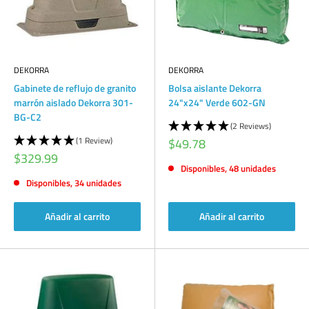
DEKORRA
DEKORRA
Gabinete de reflujo de granito
Bolsa aislante Dekorra
marrón aislado Dekorra 301-
24"x24" Verde 602-GN
BG-C2
(2 Reviews)
(1 Review)
Precio
$49.78
de
Precio
$329.99
venta
de
Disponibles, 48 unidades
venta
Disponibles, 34 unidades
Añadir al carrito
Añadir al carrito