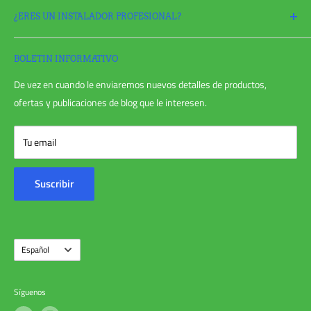
¿ERES UN INSTALADOR PROFESIONAL?
Política de devoluciones
Solicitar una devolución
¡Solicite
una cuenta Pro hoy y aproveche al máximo todas sus
Politica de reembolso
necesidades de riego!
BOLETIN INFORMATIVO
Politica de envios
De vez en cuando le enviaremos nuevos detalles de productos,
política de privacidad
ofertas y publicaciones de blog que le interesen.
Términos de servicio
Entrada en el blog
Tu email
Opiniones de los usuarios
Contáctenos
Suscribir
Sobre nosotros
Idioma
Español
Síguenos