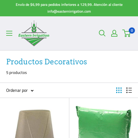
Ir
Envío de $6,99 para pedidos inferiores a 129,99. Atención al cliente
directamente
info@easternirrigation.com
al
contenido
0
Productos Decorativos
5 productos
Ordenar por