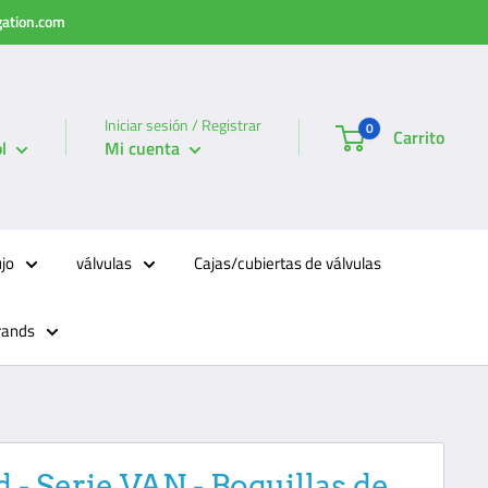
igation.com
Iniciar sesión / Registrar
0
Carrito
l
Mi cuenta
ujo
válvulas
Cajas/cubiertas de válvulas
rands
d - Serie VAN - Boquillas de