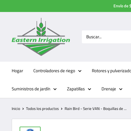
Ir
Envío de $
directamente
al
contenido
Hogar
Controladores de riego
Rotores y pulverizad
Suministros de jardín
Zapatillas
Drenaje
Inicio
Todos los productos
Rain Bird - Serie VAN - Boquillas de ...