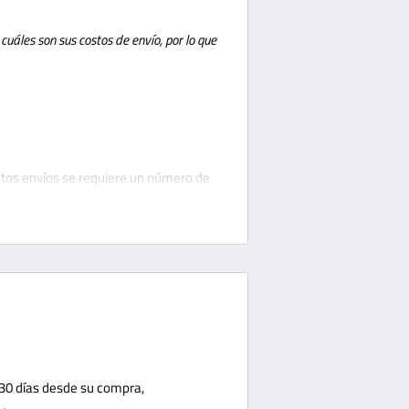
uáles son sus costos de envío, por lo que
stos envíos se requiere un número de
 cliente. El cliente debe estar
notar cualquier daño en el
n la acera; esta es una práctica de
berán descargar su paquete o solicitar
llevarán su paquete a la puerta
que todos los daños inmediatamente o
ue. No podemos aceptar ninguna
miento de embarque. El cliente debe
 30 días desde su compra,