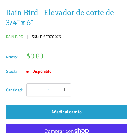
Rain Bird - Elevador de corte de
3/4" x 6"
RAIN BIRD
SKU:
RISERCO075
Precio
$0.83
Precio:
de
venta
Stock:
Disponible
Cantidad:
Añadir al carrito