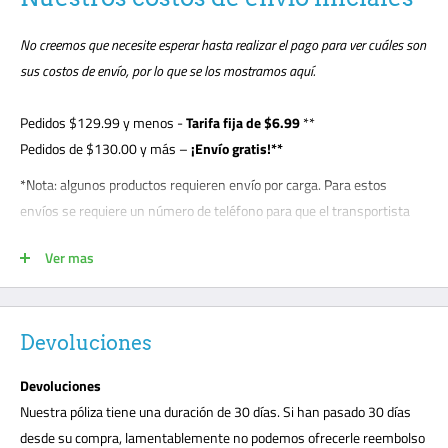
No creemos que necesite esperar hasta realizar el pago para ver cuáles son
sus costos de envío, por lo que se los mostramos aquí.
Pedidos
$129.99
y menos -
Tarifa fija de $6.99
**
Pedidos de $130.00 y más –
¡Envío gratis!**
*Nota: algunos productos requieren envío por carga. Para estos
envíos se requiere un número de teléfono para que el transportista
pueda concertar cita con el cliente. El cliente debe estar presente para
Ver mas
la entrega de descarga y es responsable de anotar cualquier daño en
el conocimiento de embarque. Los envíos de carga se realizan en la
acera; esta es una práctica de carga estándar con todos los
transportistas. Los clientes deberán descargar su paquete o solicitar
Devoluciones
una puerta levadiza por $99. Los transportistas de carga no llevarán
Devoluciones
su paquete a la puerta principal como la entrega tradicional de UPS o
Nuestra póliza tiene una duración de 30 días. Si han pasado 30 días
FedEx. Marque todos los daños inmediatamente o cualquier daño
desde su compra, lamentablemente no podemos ofrecerle reembolso
sospechado en el conocimiento de embarque. No podemos aceptar