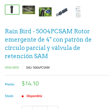
Rain Bird - 5004PCSAM Rotor
emergente de 4" con patrón de
círculo parcial y válvula de
retención SAM
RAIN BIRD
SKU:
5004PCSAM
Precio
$14.10
Precio:
de
venta
Stock:
Disponible