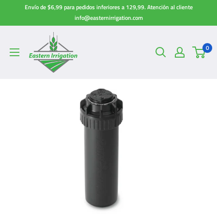
Ir
Envío de $6,99 para pedidos inferiores a 129,99. Atención al cliente
directamente
info@easternirrigation.com
al
contenido
0