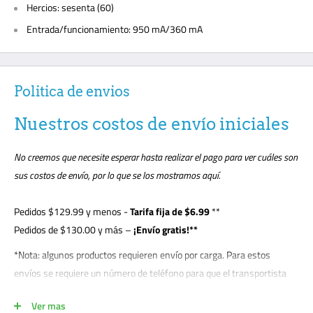
Hercios: sesenta (60)
Entrada/funcionamiento: 950 mA/360 mA
Politica de envios
Nuestros costos de envío iniciales
No creemos que necesite esperar hasta realizar el pago para ver cuáles son
sus costos de envío, por lo que se los mostramos aquí.
Pedidos
$129.99
y menos -
Tarifa fija de $6.99
**
Pedidos de $130.00 y más –
¡Envío gratis!**
*Nota: algunos productos requieren envío por carga. Para estos
envíos se requiere un número de teléfono para que el transportista
pueda concertar cita con el cliente. El cliente debe estar presente para
Ver mas
la entrega de descarga y es responsable de anotar cualquier daño en