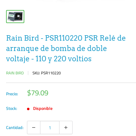
Rain Bird - PSR110220 PSR Relé de
arranque de bomba de doble
voltaje - 110 y 220 voltios
RAIN BIRD
SKU:
PSR110220
Precio
$79.09
Precio:
de
venta
Stock:
Disponible
Cantidad: