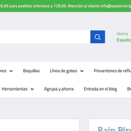
6,99 para pedidos inferiores a 129,99. Atención al cliente info@easternirr
Idioma
Españo
ores
Boquillas
Línea de goteo
Preventores de refl
Herramientas
Agrupa y ahorra
Entrada en el blog
B
Rain Bir