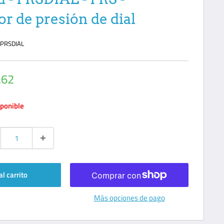
r de presión de dial
:
PRSDIAL
io
.62
ta
ponible
al carrito
Más opciones de pago