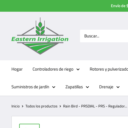
Ir
Envío de $
directamente
al
contenido
Hogar
Controladores de riego
Rotores y pulverizad
Suministros de jardín
Zapatillas
Drenaje
Inicio
Todos los productos
Rain Bird - PRSDIAL - PRS - Regulador...