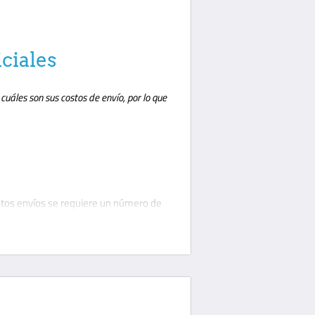
iciales
uáles son sus costos de envío, por lo que
stos envíos se requiere un número de
 cliente. El cliente debe estar
notar cualquier daño en el
n la acera; esta es una práctica de
berán descargar su paquete o solicitar
llevarán su paquete a la puerta