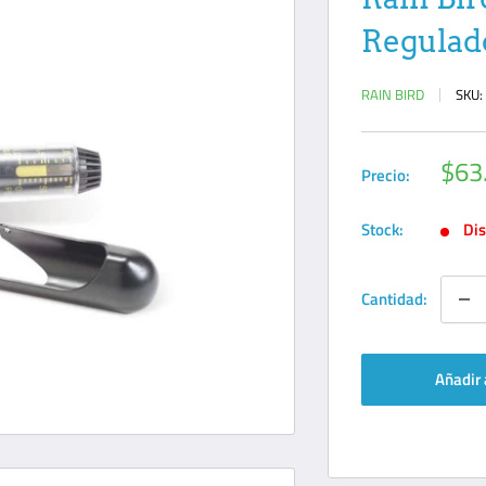
Regulado
RAIN BIRD
SKU
Prec
$63
Precio:
de
ven
Stock:
Dis
Cantidad:
Añadir 