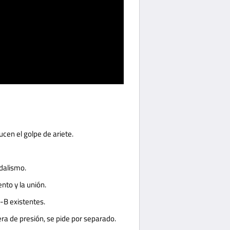
cen el golpe de ariete.
dalismo.
to y la unión.
-B existentes.
a de presión, se pide por separado.