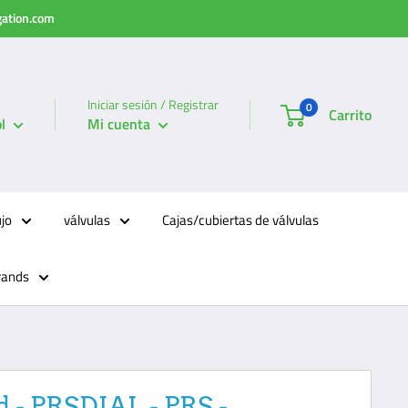
igation.com
Iniciar sesión / Registrar
0
Carrito
l
Mi cuenta
ujo
válvulas
Cajas/cubiertas de válvulas
rands
d - PRSDIAL - PRS -