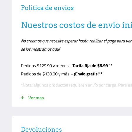
Politica de envios
Nuestros costos de envío in
No creemos que necesite esperar hasta realizar el pago para ver c
se los mostramos aquí.
Pedidos
$129.99
y menos -
Tarifa fija de $6.99
**
Pedidos de $130.00 y más –
¡Envío gratis!**
*Nota: algunos productos requieren envío por carga. Para e
teléfono para que el transportista pueda concertar cita con el
Ver mas
presente para la entrega de descarga y es responsable de a
conocimiento de embarque. Los envíos de carga se realizan e
carga estándar con todos los transportistas. Los clientes de
una puerta levadiza por $99. Los transportistas de carga no 
Devoluciones