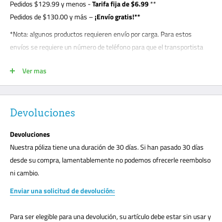
Pedidos
$129.99
y menos -
Tarifa fija de $6.99
**
Pedidos de $130.00 y más –
¡Envío gratis!**
*Nota: algunos productos requieren envío por carga. Para estos
envíos se requiere un número de teléfono para que el transportista
pueda concertar cita con el cliente. El cliente debe estar presente para
Ver mas
la entrega de descarga y es responsable de anotar cualquier daño en
el conocimiento de embarque. Los envíos de carga se realizan en la
acera; esta es una práctica de carga estándar con todos los
transportistas. Los clientes deberán descargar su paquete o solicitar
Devoluciones
una puerta levadiza por $99. Los transportistas de carga no llevarán
Devoluciones
su paquete a la puerta principal como la entrega tradicional de UPS o
Nuestra póliza tiene una duración de 30 días. Si han pasado 30 días
FedEx. Marque todos los daños inmediatamente o cualquier daño
desde su compra, lamentablemente no podemos ofrecerle reembolso
sospechado en el conocimiento de embarque. No podemos aceptar
ni cambio.
ninguna devolución ni realizar un reclamo sin una nota en el
conocimiento de embarque. El cliente debe estar presente en todas
Enviar una solicitud de devolución:
las entregas de mercancías.
Para ser elegible para una devolución, su artículo debe estar sin usar y
**Nota: su pedido puede enviarse por UPS, FedEx, USPS. Depende del