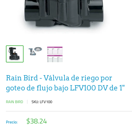
Rain Bird - Válvula de riego por
goteo de flujo bajo LFV100 DV de 1"
RAIN BIRD
SKU:
LFV100
Precio
$38.24
Precio:
de