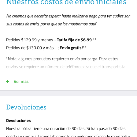
Nuestros costos de envío iniciales
No creemos que necesite esperar hasta realizar el pago para ver cuáles son
sus costos de envío, por lo que se los mostramos aquí.
Pedidos
$129.99
y menos -
Tarifa fija de $6.99
**
Pedidos de $130.00 y más –
¡Envío gratis!**
*Nota: algunos productos requieren envío por carga. Para estos
envíos se requiere un número de teléfono para que el transportista
pueda concertar cita con el cliente. El cliente debe estar presente para
Ver mas
la entrega de descarga y es responsable de anotar cualquier daño en
el conocimiento de embarque. Los envíos de carga se realizan en la
acera; esta es una práctica de carga estándar con todos los
transportistas. Los clientes deberán descargar su paquete o solicitar
Devoluciones
una puerta levadiza por $99. Los transportistas de carga no llevarán
Devoluciones
su paquete a la puerta principal como la entrega tradicional de UPS o
Nuestra póliza tiene una duración de 30 días. Si han pasado 30 días
FedEx. Marque todos los daños inmediatamente o cualquier daño
desde su compra, lamentablemente no podemos ofrecerle reembolso