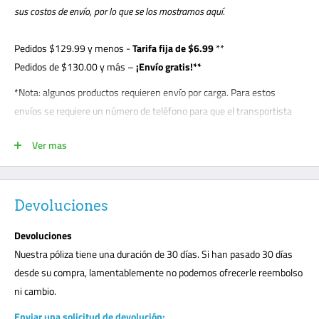
sus costos de envío, por lo que se los mostramos aquí.
Pedidos
$129.99
y menos -
Tarifa fija de $6.99
**
Pedidos de $130.00 y más –
¡Envío gratis!**
*Nota: algunos productos requieren envío por carga. Para estos
envíos se requiere un número de teléfono para que el transportista
pueda concertar cita con el cliente. El cliente debe estar presente para
Ver mas
la entrega de descarga y es responsable de anotar cualquier daño en
el conocimiento de embarque. Los envíos de carga se realizan en la
acera; esta es una práctica de carga estándar con todos los
transportistas. Los clientes deberán descargar su paquete o solicitar
Devoluciones
una puerta levadiza por $99. Los transportistas de carga no llevarán
Devoluciones
su paquete a la puerta principal como la entrega tradicional de UPS o
Nuestra póliza tiene una duración de 30 días. Si han pasado 30 días
FedEx. Marque todos los daños inmediatamente o cualquier daño
desde su compra, lamentablemente no podemos ofrecerle reembolso
sospechado en el conocimiento de embarque. No podemos aceptar
ni cambio.
ninguna devolución ni realizar un reclamo sin una nota en el
conocimiento de embarque. El cliente debe estar presente en todas
Enviar una solicitud de devolución: