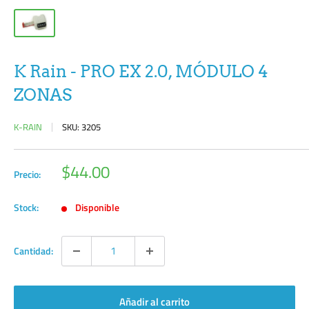
K Rain - PRO EX 2.0, MÓDULO 4
ZONAS
K-RAIN
SKU:
3205
Precio
$44.00
Precio:
de
venta
Stock:
Disponible
Cantidad:
Añadir al carrito