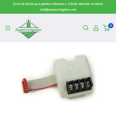
Ir
Envío de $6,99 para pedidos inferiores a 129,99. Atención al cliente
directamente
info@easternirrigation.com
al
contenido
0