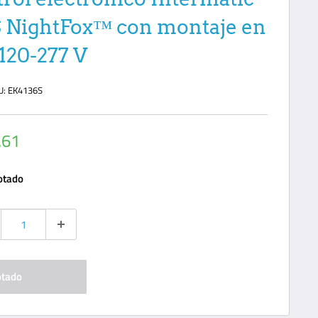
 NightFox™ con montaje en
 120-277 V
U:
EK4136S
io
.61
ta
otado
tado