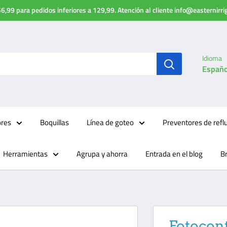
6,99 para pedidos inferiores a 129,99. Atención al cliente info@easternirr
Idioma
Españo
ores
Boquillas
Línea de goteo
Preventores de refl
Herramientas
Agrupa y ahorra
Entrada en el blog
B
Fotocont