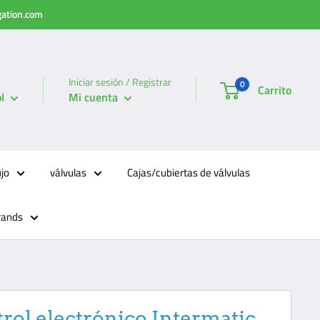
igation.com
Iniciar sesión / Registrar
0
Carrito
l
Mi cuenta
ujo
válvulas
Cajas/cubiertas de válvulas
rands
rol electrónico Intermatic