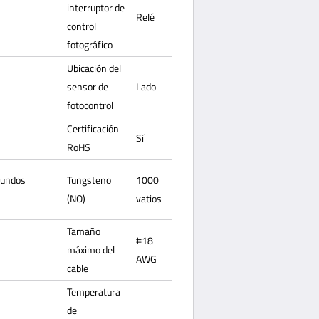
interruptor de
Relé
control
fotográfico
Ubicación del
sensor de
Lado
fotocontrol
Certificación
Sí
RoHS
gundos
Tungsteno
1000
(NO)
vatios
Tamaño
#18
máximo del
AWG
cable
Temperatura
de