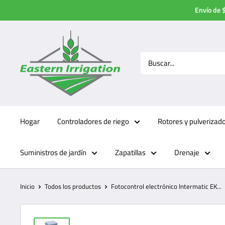
Ir
Envío de $
directamente
al
contenido
Hogar
Controladores de riego
Rotores y pulverizad
Suministros de jardín
Zapatillas
Drenaje
Inicio
Todos los productos
Fotocontrol electrónico Intermatic EK...