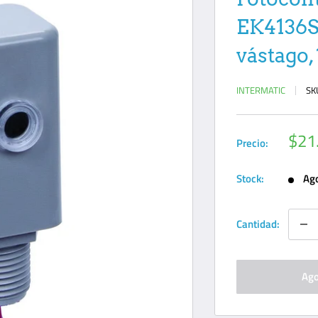
EK4136S
vástago,
INTERMATIC
SK
Prec
$21
Precio:
de
ven
Stock:
Ag
Cantidad:
Ago