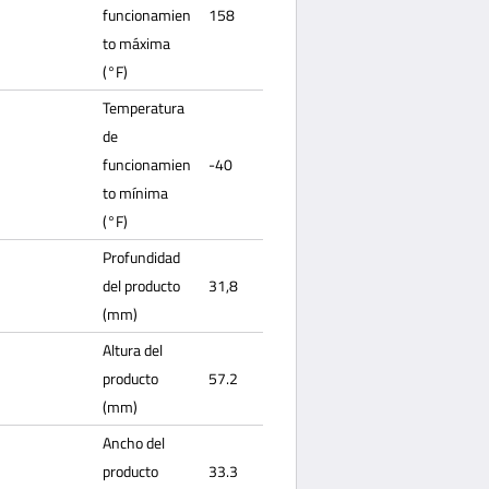
funcionamien
158
to máxima
(°F)
Temperatura
de
funcionamien
-40
to mínima
(°F)
Profundidad
del producto
31,8
(mm)
Altura del
producto
57.2
(mm)
Ancho del
producto
33.3