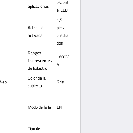
escent
aplicaciones
e, LED
1,5
Activación
pies
activada
cuadra
dos
Rangos
1800V
fluorescentes
A
de balastro
Color de la
 Web
Gris
cubierta
Modo de falla
EN
Tipo de