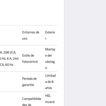
Entornos de
Exterio
uso
r
Montaj
 A, 208 VCA,
Estilo de
e del
0 Hz, 6 A, 240
fotocontrol
vástag
VCA, 60 Hz
o
Limitad
Período de
a de 8
garantía
años
HID,
Compatibilida
incand
des de