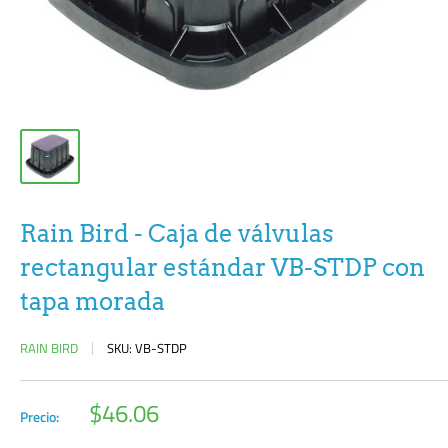
Rain Bird - Caja de válvulas
rectangular estándar VB-STDP con
tapa morada
RAIN BIRD
SKU:
VB-STDP
Precio
$46.06
Precio:
de