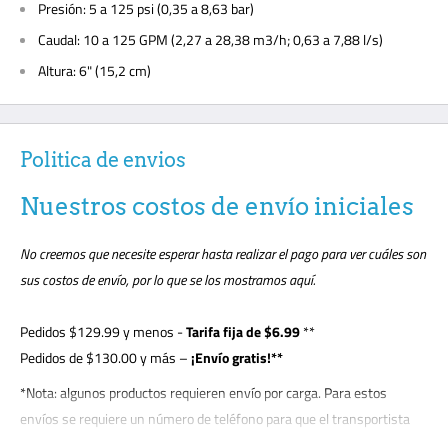
Presión: 5 a 125 psi (0,35 a 8,63 bar)
Caudal: 10 a 125 GPM (2,27 a 28,38 m3/h; 0,63 a 7,88 l/s)
Altura: 6" (15,2 cm)
Politica de envios
Nuestros costos de envío iniciales
No creemos que necesite esperar hasta realizar el pago para ver cuáles son
sus costos de envío, por lo que se los mostramos aquí.
Pedidos
$129.99
y menos -
Tarifa fija de $6.99
**
Pedidos de $130.00 y más –
¡Envío gratis!**
*Nota: algunos productos requieren envío por carga. Para estos
envíos se requiere un número de teléfono para que el transportista
pueda concertar cita con el cliente. El cliente debe estar presente para