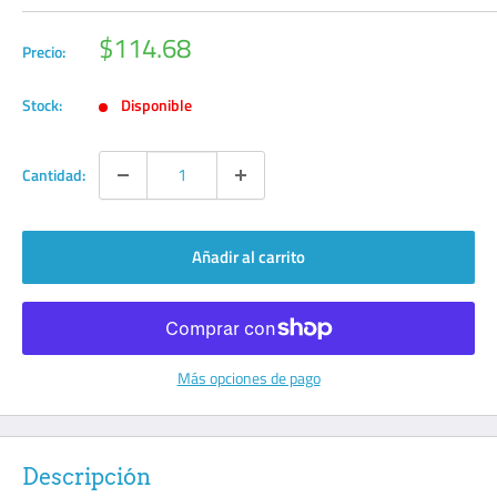
Precio
$114.68
Precio:
de
venta
Stock:
Disponible
Cantidad:
Añadir al carrito
Más opciones de pago
Descripción